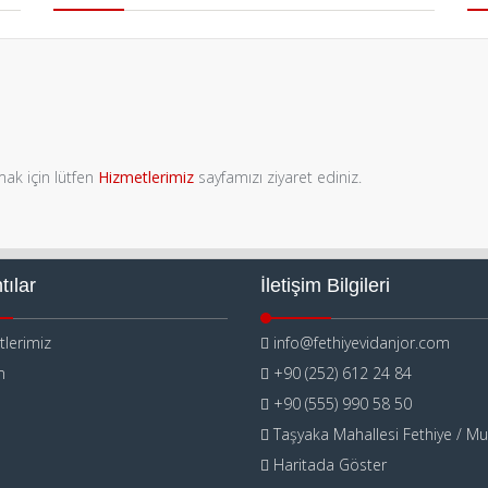
mak için lütfen
Hizmetlerimiz
sayfamızı ziyaret ediniz.
tılar
İletişim Bilgileri
lerimiz
info@fethiyevidanjor.com
m
+90 (252) 612 24 84
+90 (555) 990 58 50
Taşyaka Mahallesi Fethiye / Mu
Haritada Göster