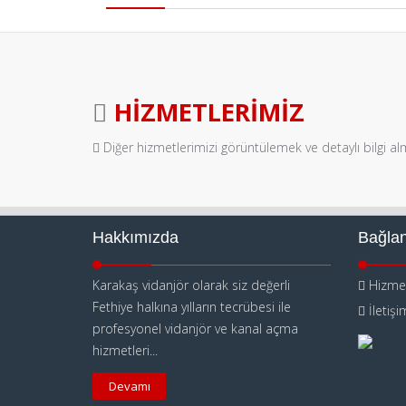
HIZMETLERIMIZ
Diğer hizmetlerimizi görüntülemek ve detaylı bilgi al
Hakkımızda
Bağlan
Karakaş vidanjör olarak siz değerli
Hizmet
Fethiye halkına yılların tecrübesi ile
İletişi
profesyonel vidanjör ve kanal açma
hizmetleri...
Devamı