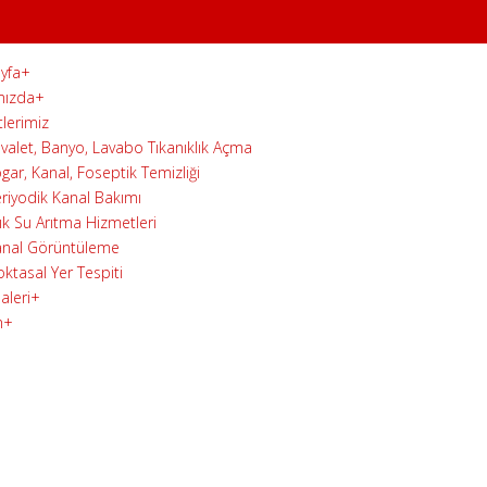
yfa
+
mızda
+
lerimiz
valet, Banyo, Lavabo Tıkanıklık Açma
gar, Kanal, Foseptik Temizliği
riyodik Kanal Bakımı
ık Su Arıtma Hizmetleri
nal Görüntüleme
ktasal Yer Tespiti
aleri
+
m
+