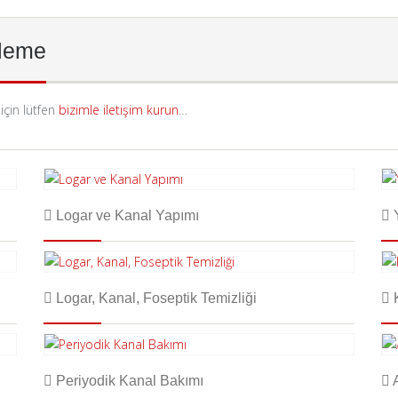
üleme
için lütfen
bizimle iletişim kurun
…
Logar ve Kanal Yapımı
Y
Logar, Kanal, Foseptik Temizliği
K
Periyodik Kanal Bakımı
A