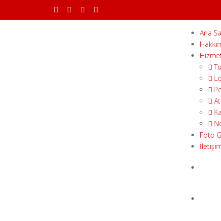
Ana Sa
Hakkı
Hizmet
Tu
Lo
Pe
At
Ka
No
Foto G
İletişi